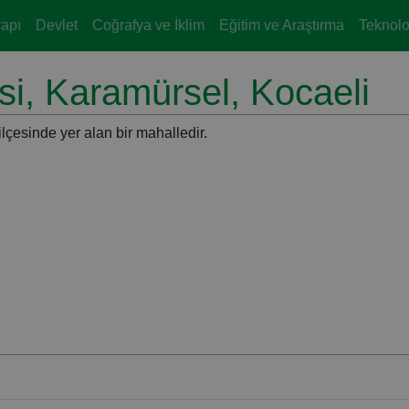
yapı
Devlet
Coğrafya ve İklim
Eğitim ve Araştırma
Teknoloj
i, Karamürsel, Kocaeli
ilçesinde yer alan bir mahalledir.