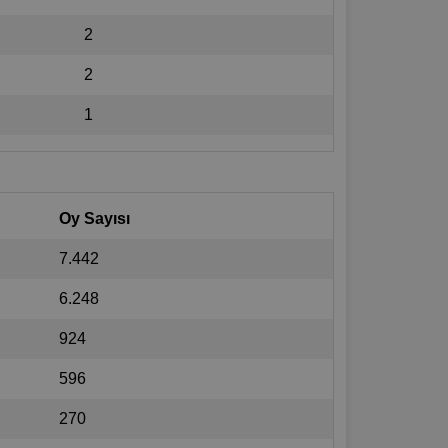
2
2
1
Oy Sayısı
7.442
6.248
924
596
270