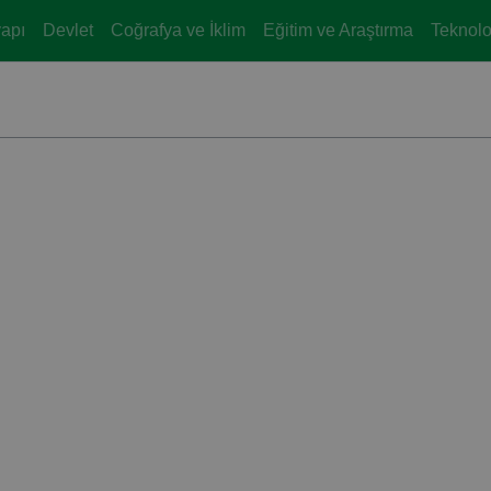
yapı
Devlet
Coğrafya ve İklim
Eğitim ve Araştırma
Teknoloj