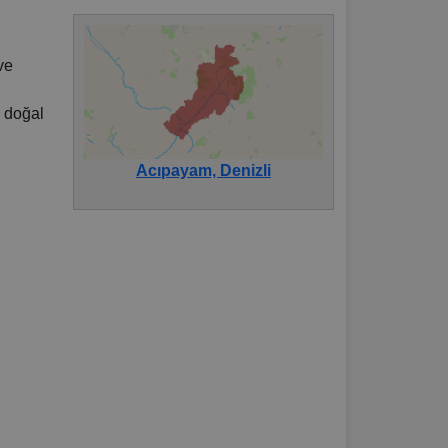
ve
n doğal
Acıpayam, Denizli