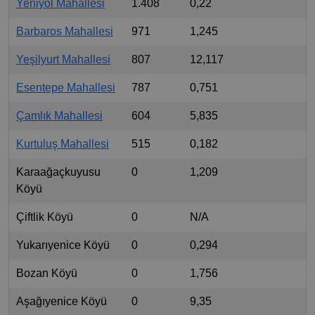
Yeniyol Mahallesi
1.408
0,22
Barbaros Mahallesi
971
1,245
Yeşilyurt Mahallesi
807
12,117
Esentepe Mahallesi
787
0,751
Çamlık Mahallesi
604
5,835
Kurtuluş Mahallesi
515
0,182
Karaağaçkuyusu
0
1,209
Köyü
Çiftlik Köyü
0
N/A
Yukarıyenice Köyü
0
0,294
Bozan Köyü
0
1,756
Aşağıyenice Köyü
0
9,35