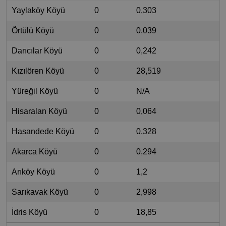
Yaylaköy Köyü
0
0,303
Örtülü Köyü
0
0,039
Darıcılar Köyü
0
0,242
Kızılören Köyü
0
28,519
Yüreğil Köyü
0
N/A
Hisaralan Köyü
0
0,064
Hasandede Köyü
0
0,328
Akarca Köyü
0
0,294
Arıköy Köyü
0
1,2
Sarıkavak Köyü
0
2,998
İdris Köyü
0
18,85