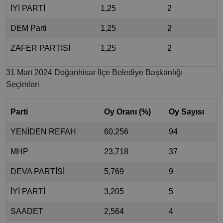
İYİ PARTİ
1,25
2
DEM Parti
1,25
2
ZAFER PARTİSİ
1,25
2
31 Mart 2024 Doğanhisar İlçe Belediye Başkanlığı
Seçimleri
Parti
Oy Oranı (%)
Oy Sayısı
YENİDEN REFAH
60,256
94
MHP
23,718
37
DEVA PARTİSİ
5,769
9
İYİ PARTİ
3,205
5
SAADET
2,564
4