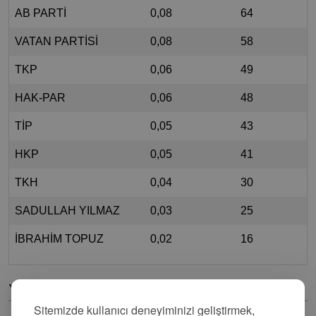
AB PARTİ
0,08
64
VATAN PARTİSİ
0,08
58
TKP
0,06
49
HAK-PAR
0,06
48
TİP
0,05
43
HKP
0,05
41
TKH
0,04
30
SADULLAH YILMAZ
0,03
25
İBRAHİM TOPUZ
0,02
16
Yorumlar
Sitemizde kullanıcı deneyiminizi geliştirmek,