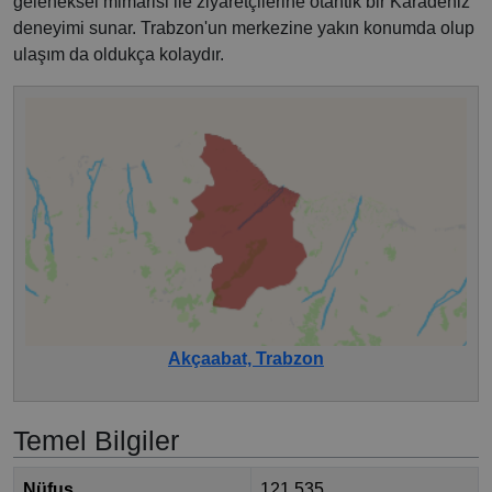
geleneksel mimarisi ile ziyaretçilerine otantik bir Karadeniz
deneyimi sunar. Trabzon'un merkezine yakın konumda olup
ulaşım da oldukça kolaydır.
Akçaabat, Trabzon
Temel Bilgiler
Nüfus
121.535