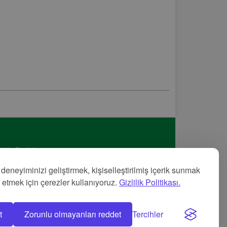
lilik Politikası
met Şartları
 deneyiminizi geliştirmek, kişiselleştirilmiş içerik sunmak
nye
z etmek için çerezler kullanıyoruz.
Gizlilik Politikası.
t
Zorunlu olmayanları reddet
Tercihler