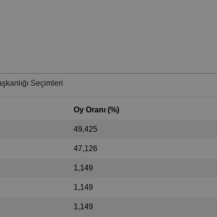
şkanlığı Seçimleri
Oy Oranı (%)
49,425
47,126
1,149
1,149
1,149