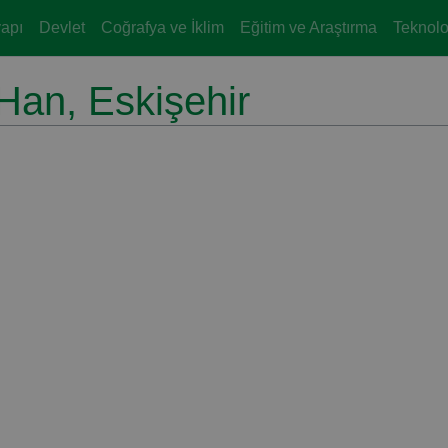
yapı
Devlet
Coğrafya ve İklim
Eğitim ve Araştırma
Teknoloj
Han, Eskişehir