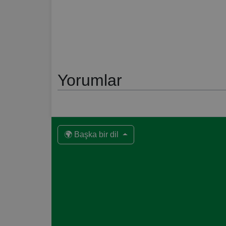
Yorumlar
🌍 Başka bir dil