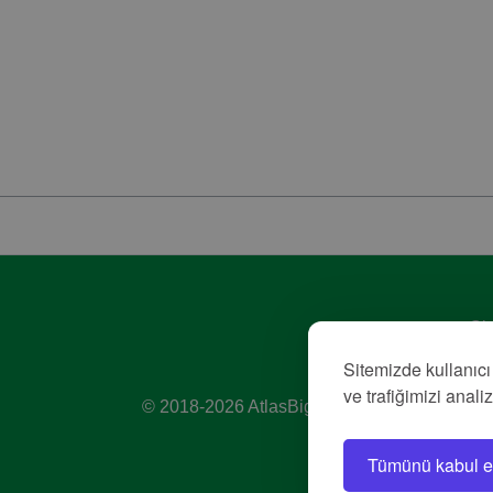
Giz
Hiz
Sitemizde kullanıcı
Kü
ve trafiğimizi anali
© 2018-2026 AtlasBig.com
Tümünü kabul e