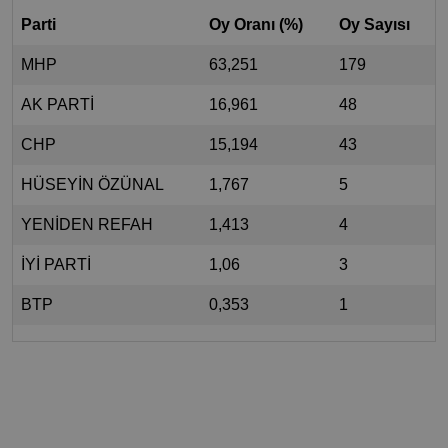
Parti
Oy Oranı (%)
Oy Sayısı
MHP
63,251
179
AK PARTİ
16,961
48
CHP
15,194
43
HÜSEYİN ÖZÜNAL
1,767
5
YENİDEN REFAH
1,413
4
İYİ PARTİ
1,06
3
BTP
0,353
1