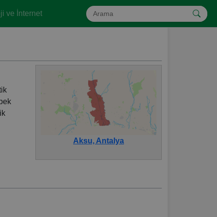
i ve İnternet
tik
 pek
ik
Aksu, Antalya