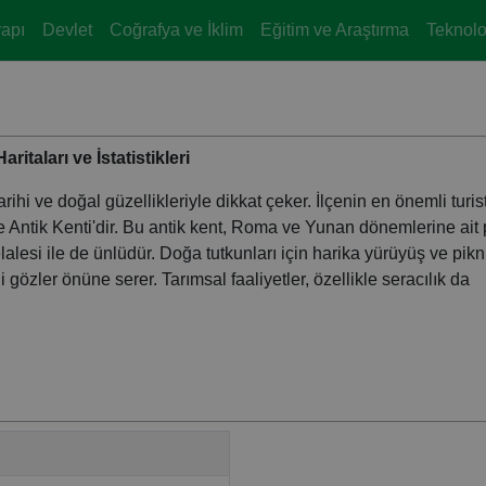
yapı
Devlet
Coğrafya ve İklim
Eğitim ve Araştırma
Teknoloj
itaları ve İstatistikleri
tarihi ve doğal güzellikleriyle dikkat çeker. İlçenin en önemli turis
 Antik Kenti'dir. Bu antik kent, Roma ve Yunan dönemlerine ait
elalesi ile de ünlüdür. Doğa tutkunları için harika yürüyüş ve pikn
 gözler önüne serer. Tarımsal faaliyetler, özellikle seracılık da