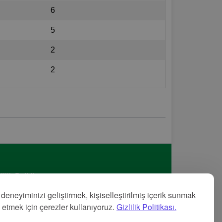
6
5
2
2
lilik Politikası
met Şartları
 deneyiminizi geliştirmek, kişiselleştirilmiş içerik sunmak
nye
z etmek için çerezler kullanıyoruz.
Gizlilik Politikası.