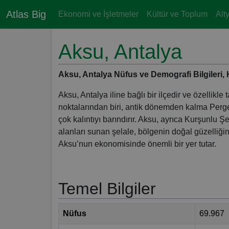
Atlas Big
Ekonomi ve İşletmeler
Kültür ve Toplum
Alt
Aksu, Antalya
Aksu, Antalya Nüfus ve Demografi Bilgileri, Har
Aksu, Antalya iline bağlı bir ilçedir ve özellikle 
noktalarından biri, antik dönemden kalma Perge
çok kalıntıyı barındırır. Aksu, ayrıca Kurşunlu Ş
alanları sunan şelale, bölgenin doğal güzelliğini
Aksu’nun ekonomisinde önemli bir yer tutar.
Temel Bilgiler
Nüfus
69.967