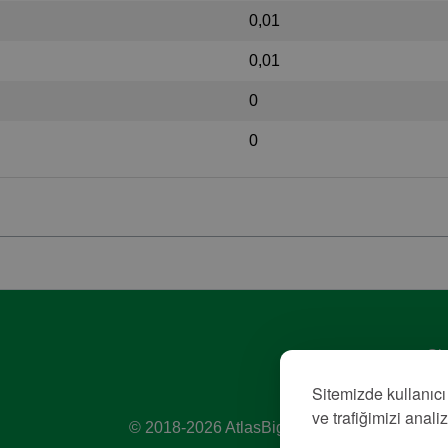
0,01
0,01
0
0
Giz
Hiz
Sitemizde kullanıcı
Kü
ve trafiğimizi anali
© 2018-2026 AtlasBig.com