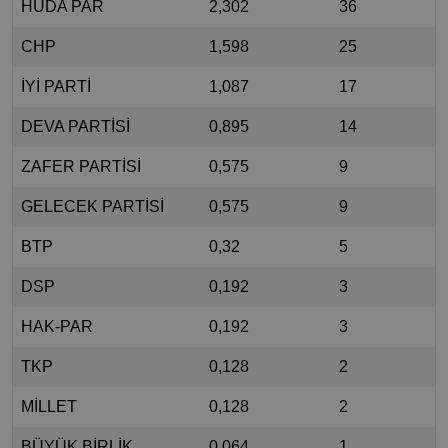
HÜDA PAR
2,302
36
CHP
1,598
25
İYİ PARTİ
1,087
17
DEVA PARTİSİ
0,895
14
ZAFER PARTİSİ
0,575
9
GELECEK PARTİSİ
0,575
9
BTP
0,32
5
DSP
0,192
3
HAK-PAR
0,192
3
TKP
0,128
2
MİLLET
0,128
2
BÜYÜK BİRLİK
0,064
1