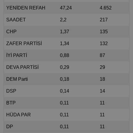
YENİDEN REFAH
47,24
4.652
SAADET
2,2
217
CHP
1,37
135
ZAFER PARTİSİ
1,34
132
İYİ PARTİ
0,88
87
DEVA PARTİSİ
0,29
29
DEM Parti
0,18
18
DSP
0,14
14
BTP
0,11
11
HÜDA PAR
0,11
11
DP
0,11
11