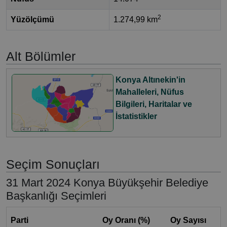
2
Yüzölçümü
1.274,99 km
Alt Bölümler
Konya Altınekin'in
Mahalleleri, Nüfus
Bilgileri, Haritalar ve
İstatistikler
Seçim Sonuçları
31 Mart 2024 Konya Büyükşehir Belediye
Başkanlığı Seçimleri
Parti
Oy Oranı (%)
Oy Sayısı