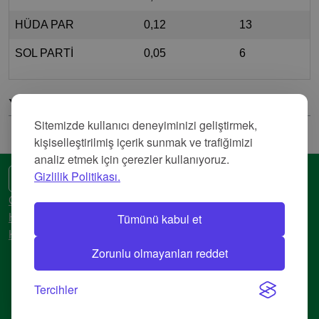
HÜDA PAR
0,12
13
SOL PARTİ
0,05
6
Yorumlar
Sitemizde kullanıcı deneyiminizi geliştirmek,
kişiselleştirilmiş içerik sunmak ve trafiğimizi
analiz etmek için çerezler kullanıyoruz.
Gizlilik Politikası.
🌍 Başka bir dil
Gizlilik Politikası
Tümünü kabul et
Hizmet Şartları
Künye
Zorunlu olmayanları reddet
© 2018-2026 AtlasBig.com
Tercihler