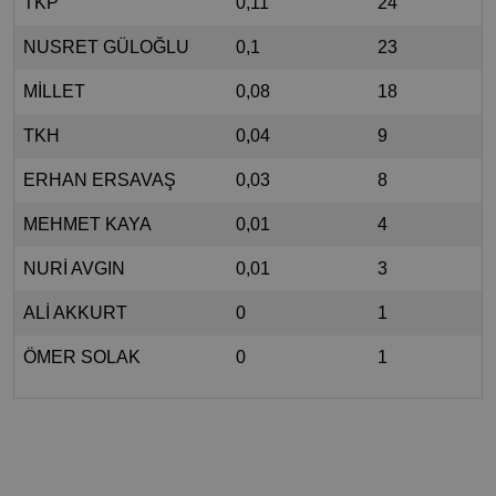
TKP
0,11
24
NUSRET GÜLOĞLU
0,1
23
MİLLET
0,08
18
TKH
0,04
9
ERHAN ERSAVAŞ
0,03
8
MEHMET KAYA
0,01
4
NURİ AVGIN
0,01
3
ALİ AKKURT
0
1
ÖMER SOLAK
0
1