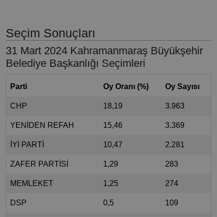
Seçim Sonuçları
31 Mart 2024 Kahramanmaraş Büyükşehir
Belediye Başkanlığı Seçimleri
Parti
Oy Oranı (%)
Oy Sayısı
CHP
18,19
3.963
YENİDEN REFAH
15,46
3.369
İYİ PARTİ
10,47
2.281
ZAFER PARTİSİ
1,29
283
MEMLEKET
1,25
274
DSP
0,5
109