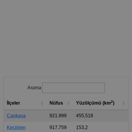
Arama
2
İlçeler
Nüfus
Yüzölçümü (km
)
Çankaya
921.999
455,518
Keçiören
917.759
153,2