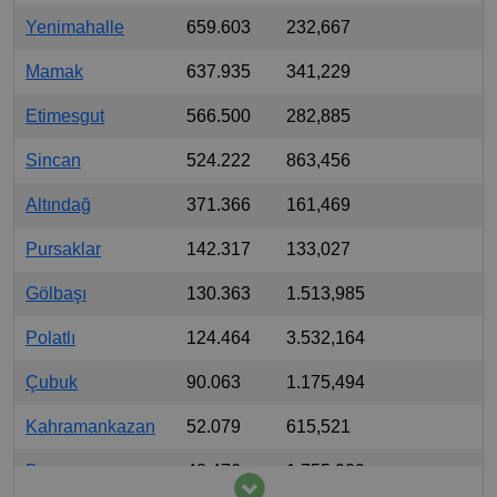
Yenimahalle
659.603
232,667
Mamak
637.935
341,229
Etimesgut
566.500
282,885
Sincan
524.222
863,456
Altındağ
371.366
161,469
Pursaklar
142.317
133,027
Gölbaşı
130.363
1.513,985
Polatlı
124.464
3.532,164
Çubuk
90.063
1.175,494
Kahramankazan
52.079
615,521
Beypazarı
48.476
1.755,939