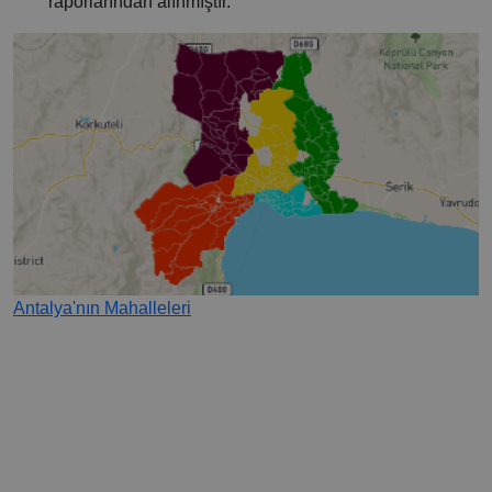
raporlarından alınmıştır.
Antalya'nın Mahalleleri