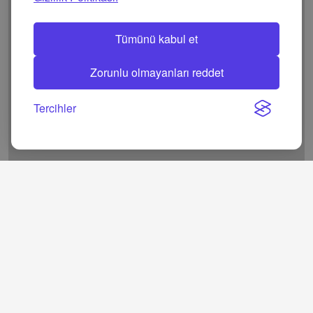
Ulus Mahallesi
Kepez
13.432
0,422
Tümünü kabul et
Güvenlik
Muratpaşa
13.333
0,559
Mahallesi
Zorunlu olmayanları reddet
Yeni Mahallesi
Kepez
13.223
0,848
Tercihler
Gürsu
Konyaalti
13.161
2,38
Mahallesi
Kültür
Kepez
12.670
1,047
Mahallesi
Özgürlük
Kepez
12.314
0,399
Mahallesi
Meltem
Muratpaşa
12.307
2,244
Mahallesi
Muratpaşa
Muratpaşa
12.194
0,586