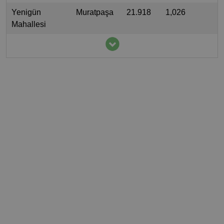
Yenigün
Muratpaşa
21.918
1,026
Mahallesi
Kızıltoprak
Muratpaşa
21.506
1,397
Mahallesi
Konuksever
Muratpaşa
20.597
0,893
Mahallesi
Teomanpaşa
Kepez
20.402
0,981
Mahallesi
Şirinyalı
Muratpaşa
18.315
1,929
Mahallesi
Kızılarık
Muratpaşa
17.915
1,084
Mahallesi
Yeşilbahçe
Muratpaşa
17.647
1,302
Mahallesi