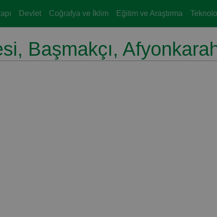
yapı
Devlet
Coğrafya ve İklim
Eğitim ve Araştırma
Teknoloj
esi, Başmakçı, Afyonkarah