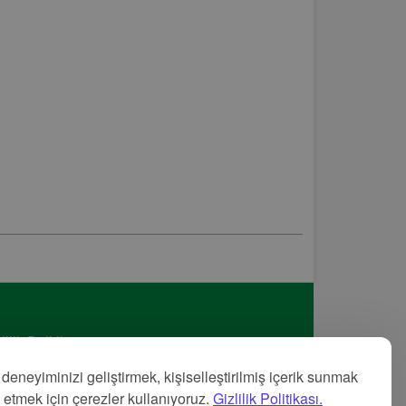
lilik Politikası
met Şartları
 deneyiminizi geliştirmek, kişiselleştirilmiş içerik sunmak
nye
z etmek için çerezler kullanıyoruz.
Gizlilik Politikası.