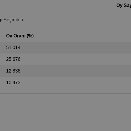
Oy Say
ı Seçimleri
Oy Oranı (%)
51,014
25,676
12,838
10,473