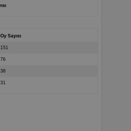
ısı
Oy Sayısı
151
76
38
31