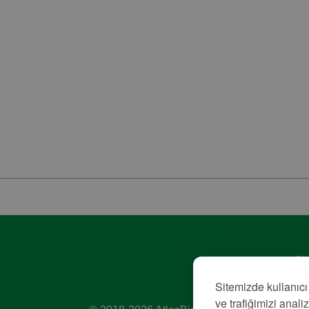
Giz
Hiz
Sitemizde kullanıcı
Kü
ve trafiğimizi anali