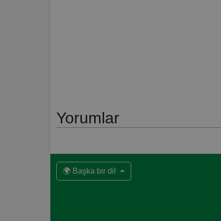
Yorumlar
🌍 Başka bir dil