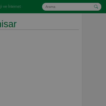
i ve İnternet
isar