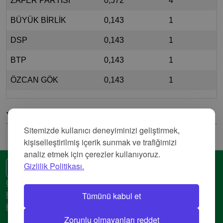
ZAFER PARTİSİ
0,572
4
BÜYÜK BİRLİK
0,143
1
DSP
0,143
1
BTP
0,143
1
ÖZCAN GÖK
0,143
1
Yorumlar
Sitemizde kullanıcı deneyiminizi geliştirmek,
kişiselleştirilmiş içerik sunmak ve trafiğimizi
analiz etmek için çerezler kullanıyoruz.
Gizlilik Politikası.
🌍 Başka bir dil
Gizlilik Politikası
Tümünü kabul et
Hizmet Şartları
Künye
Zorunlu olmayanları reddet
© 2018-2026 AtlasBig.com