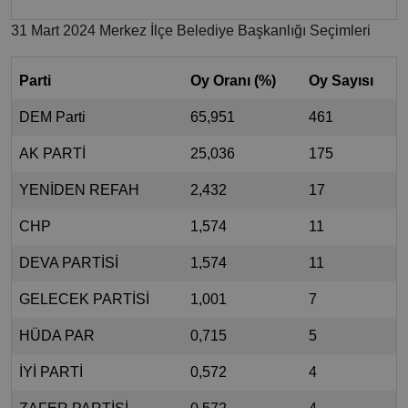
31 Mart 2024 Merkez İlçe Belediye Başkanlığı Seçimleri
Parti
Oy Oranı (%)
Oy Sayısı
DEM Parti
65,951
461
AK PARTİ
25,036
175
YENİDEN REFAH
2,432
17
CHP
1,574
11
DEVA PARTİSİ
1,574
11
GELECEK PARTİSİ
1,001
7
HÜDA PAR
0,715
5
İYİ PARTİ
0,572
4