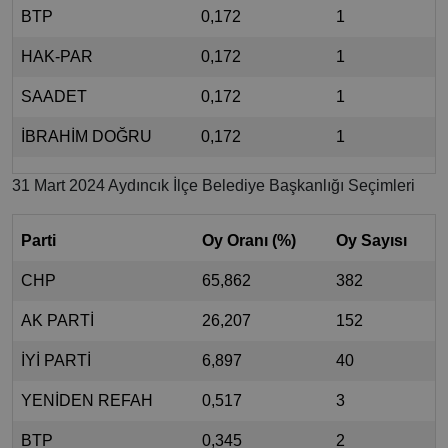
BTP
0,172
1
HAK-PAR
0,172
1
SAADET
0,172
1
İBRAHİM DOĞRU
0,172
1
31 Mart 2024 Aydıncık İlçe Belediye Başkanlığı Seçimleri
Parti
Oy Oranı (%)
Oy Sayısı
CHP
65,862
382
AK PARTİ
26,207
152
İYİ PARTİ
6,897
40
YENİDEN REFAH
0,517
3
BTP
0,345
2