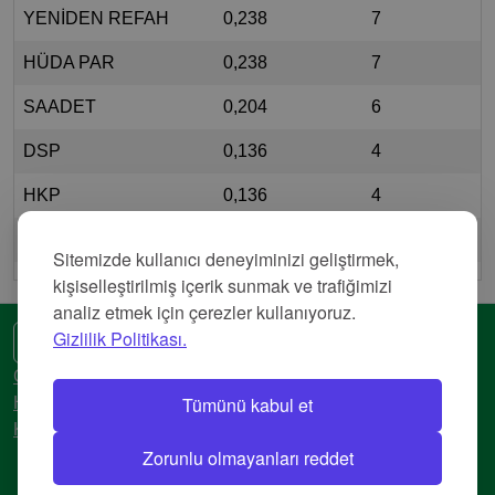
YENİDEN REFAH
0,238
7
HÜDA PAR
0,238
7
SAADET
0,204
6
DSP
0,136
4
HKP
0,136
4
VATAN PARTİSİ
0,136
4
Sitemizde kullanıcı deneyiminizi geliştirmek,
kişiselleştirilmiş içerik sunmak ve trafiğimizi
analiz etmek için çerezler kullanıyoruz.
Gizlilik Politikası.
🌍 Başka bir dil
Gizlilik Politikası
Tümünü kabul et
Hizmet Şartları
Künye
Zorunlu olmayanları reddet
© 2018-2026 AtlasBig.com