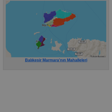
Balıkesir Marmara'nın Mahalleleri