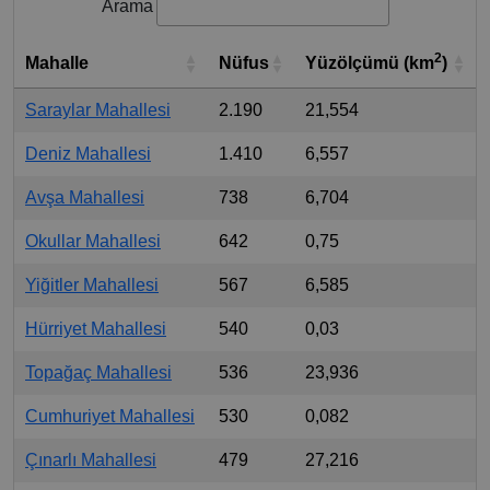
Arama
2
Mahalle
Nüfus
Yüzölçümü (km
)
Saraylar Mahallesi
2.190
21,554
Deniz Mahallesi
1.410
6,557
Avşa Mahallesi
738
6,704
Okullar Mahallesi
642
0,75
Yiğitler Mahallesi
567
6,585
Hürriyet Mahallesi
540
0,03
Topağaç Mahallesi
536
23,936
Cumhuriyet Mahallesi
530
0,082
Çınarlı Mahallesi
479
27,216