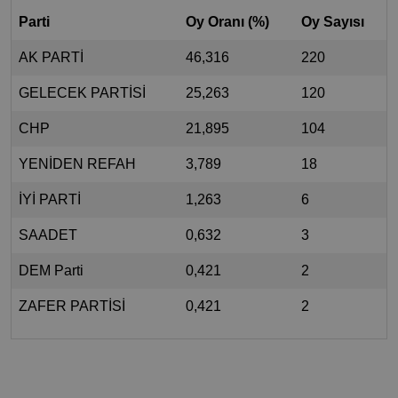
Parti
Oy Oranı (%)
Oy Sayısı
AK PARTİ
46,316
220
GELECEK PARTİSİ
25,263
120
CHP
21,895
104
YENİDEN REFAH
3,789
18
İYİ PARTİ
1,263
6
SAADET
0,632
3
DEM Parti
0,421
2
ZAFER PARTİSİ
0,421
2