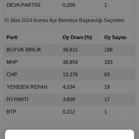
DEVA PARTİSİ
0,209
1
31 Mart 2024 Kumlu İlçe Belediye Başkanlığı Seçimleri
Parti
Oy Oranı (%)
Oy Sayısı
BÜYÜK BİRLİK
39,915
188
MHP
38,854
183
CHP
13,376
63
YENİDEN REFAH
4,034
19
İYİ PARTİ
3,609
17
BTP
0,212
1
Yorumlar