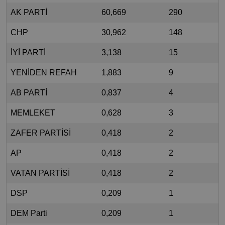
AK PARTİ
60,669
290
CHP
30,962
148
İYİ PARTİ
3,138
15
YENİDEN REFAH
1,883
9
AB PARTİ
0,837
4
MEMLEKET
0,628
3
ZAFER PARTİSİ
0,418
2
AP
0,418
2
VATAN PARTİSİ
0,418
2
DSP
0,209
1
DEM Parti
0,209
1