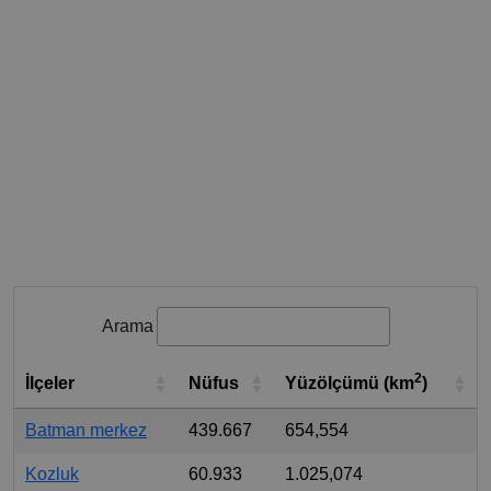
Arama
2
İlçeler
Nüfus
Yüzölçümü (km
)
Batman merkez
439.667
654,554
Kozluk
60.933
1.025,074