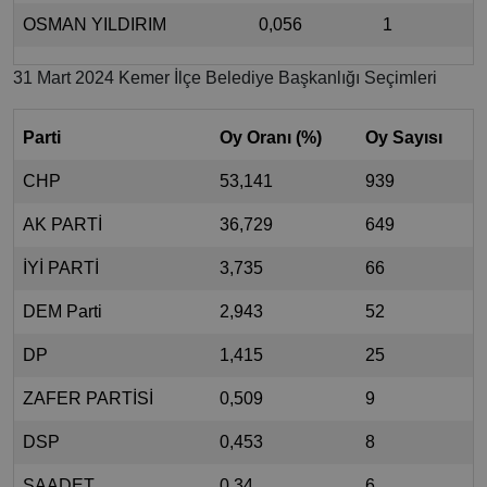
OSMAN YILDIRIM
0,056
1
31 Mart 2024 Kemer İlçe Belediye Başkanlığı Seçimleri
Parti
Oy Oranı (%)
Oy Sayısı
CHP
53,141
939
AK PARTİ
36,729
649
İYİ PARTİ
3,735
66
DEM Parti
2,943
52
DP
1,415
25
ZAFER PARTİSİ
0,509
9
DSP
0,453
8
SAADET
0,34
6