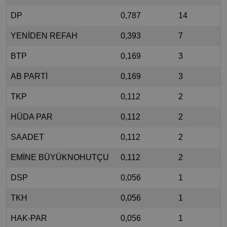
DP
0,787
14
YENİDEN REFAH
0,393
7
BTP
0,169
3
AB PARTİ
0,169
3
TKP
0,112
2
HÜDA PAR
0,112
2
SAADET
0,112
2
EMİNE BÜYÜKNOHUTÇU
0,112
2
DSP
0,056
1
TKH
0,056
1
HAK-PAR
0,056
1