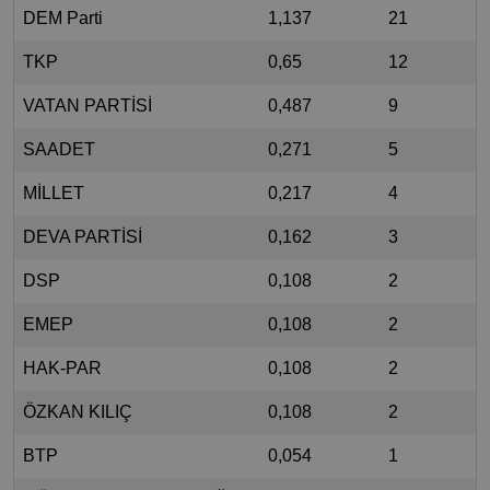
DEM Parti
1,137
21
TKP
0,65
12
VATAN PARTİSİ
0,487
9
SAADET
0,271
5
MİLLET
0,217
4
DEVA PARTİSİ
0,162
3
DSP
0,108
2
EMEP
0,108
2
HAK-PAR
0,108
2
ÖZKAN KILIÇ
0,108
2
BTP
0,054
1