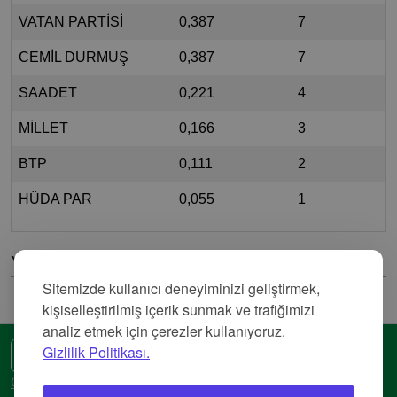
VATAN PARTİSİ
0,387
7
CEMİL DURMUŞ
0,387
7
SAADET
0,221
4
MİLLET
0,166
3
BTP
0,111
2
HÜDA PAR
0,055
1
Yorumlar
Sitemizde kullanıcı deneyiminizi geliştirmek,
kişiselleştirilmiş içerik sunmak ve trafiğimizi
analiz etmek için çerezler kullanıyoruz.
Gizlilik Politikası.
🌍 Başka bir dil
Gizlilik Politikası