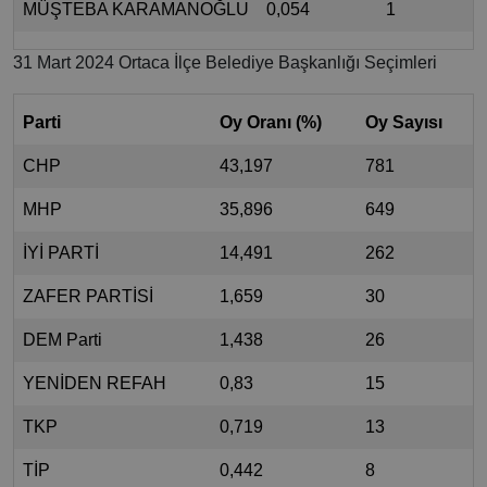
MÜŞTEBA KARAMANOĞLU
0,054
1
31 Mart 2024 Ortaca İlçe Belediye Başkanlığı Seçimleri
Parti
Oy Oranı (%)
Oy Sayısı
CHP
43,197
781
MHP
35,896
649
İYİ PARTİ
14,491
262
ZAFER PARTİSİ
1,659
30
DEM Parti
1,438
26
YENİDEN REFAH
0,83
15
TKP
0,719
13
TİP
0,442
8