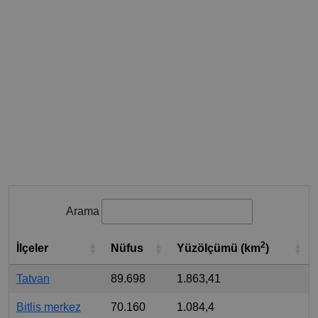
Arama
2
İlçeler
Nüfus
Yüzölçümü (km
)
Tatvan
89.698
1.863,41
Bitlis merkez
70.160
1.084,4