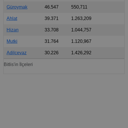
Güroymak
46.547
550,711
Ahlat
39.371
1.263,209
Hizan
33.708
1.044,757
Mutki
31.764
1.120,967
Adilcevaz
30.226
1.426,292
Bitlis'in İlçeleri