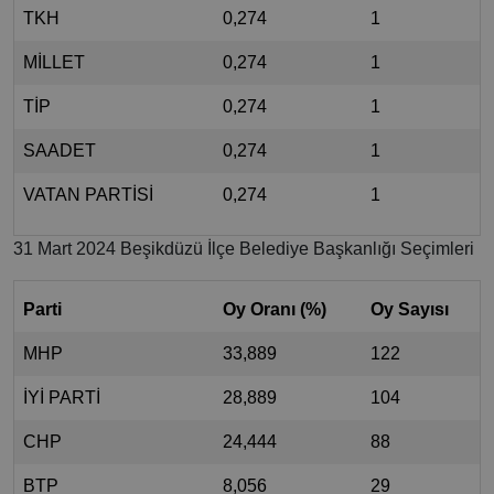
TKH
0,274
1
MİLLET
0,274
1
TİP
0,274
1
SAADET
0,274
1
VATAN PARTİSİ
0,274
1
31 Mart 2024 Beşikdüzü İlçe Belediye Başkanlığı Seçimleri
Parti
Oy Oranı (%)
Oy Sayısı
MHP
33,889
122
İYİ PARTİ
28,889
104
CHP
24,444
88
BTP
8,056
29