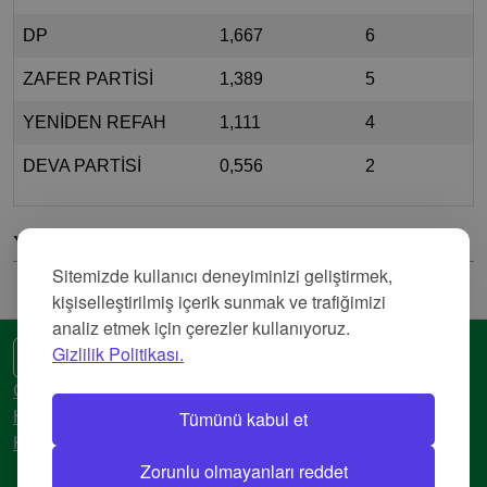
DP
1,667
6
ZAFER PARTİSİ
1,389
5
YENİDEN REFAH
1,111
4
DEVA PARTİSİ
0,556
2
Yorumlar
Sitemizde kullanıcı deneyiminizi geliştirmek,
kişiselleştirilmiş içerik sunmak ve trafiğimizi
analiz etmek için çerezler kullanıyoruz.
Gizlilik Politikası.
🌍 Başka bir dil
Gizlilik Politikası
Tümünü kabul et
Hizmet Şartları
Künye
Zorunlu olmayanları reddet
© 2018-2026 AtlasBig.com