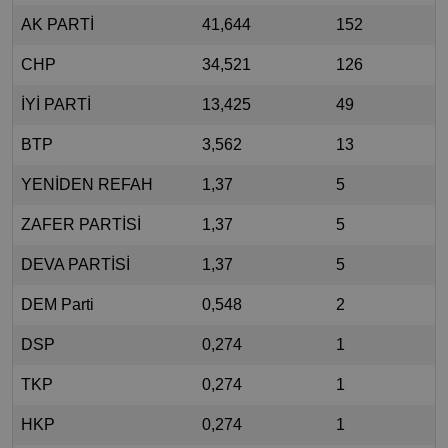
AK PARTİ
41,644
152
CHP
34,521
126
İYİ PARTİ
13,425
49
BTP
3,562
13
YENİDEN REFAH
1,37
5
ZAFER PARTİSİ
1,37
5
DEVA PARTİSİ
1,37
5
DEM Parti
0,548
2
DSP
0,274
1
TKP
0,274
1
HKP
0,274
1