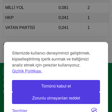
MİLLİ YOL
0,081
2
HKP
0,041
1
VATAN PARTİSİ
0,041
1
Yorumlar
Sitemizde kullanıcı deneyiminizi geliştirmek,
kişiselleştirilmiş içerik sunmak ve trafiğimizi
analiz etmek için çerezler kullanıyoruz.
Gizlilik Politikası.
🌍 Başka bir dil
Gizlilik Politikası
Tümünü kabul et
Hizmet Şartları
Künye
Zorunlu olmayanları reddet
© 2018-2026 AtlasBig.com
Tercihler