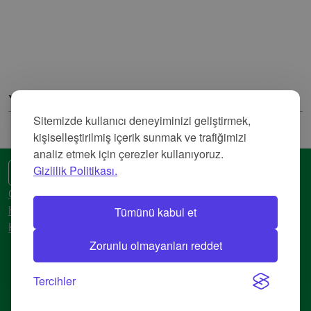
Yorumlar
Sitemizde kullanıcı deneyiminizi geliştirmek,
kişiselleştirilmiş içerik sunmak ve trafiğimizi
analiz etmek için çerezler kullanıyoruz.
Gizlilik Politikası.
🌍 Başka bir dil
Gizlilik Politikası
Tümünü kabul et
Hizmet Şartları
Künye
Zorunlu olmayanları reddet
© 2018-2026 AtlasBig.com
Tercihler