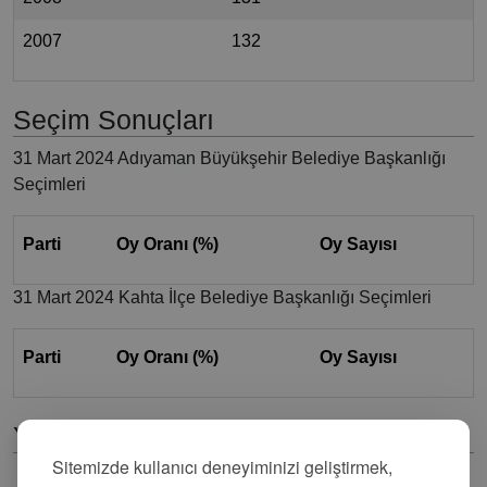
2007
132
Seçim Sonuçları
31 Mart 2024 Adıyaman Büyükşehir Belediye Başkanlığı
Seçimleri
Parti
Oy Oranı (%)
Oy Sayısı
31 Mart 2024 Kahta İlçe Belediye Başkanlığı Seçimleri
Parti
Oy Oranı (%)
Oy Sayısı
Yorumlar
Sitemizde kullanıcı deneyiminizi geliştirmek,