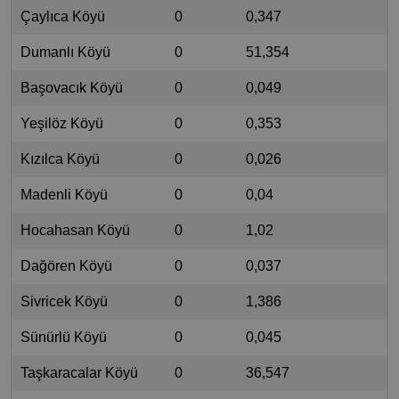
Çaylıca Köyü
0
0,347
Dumanlı Köyü
0
51,354
Başovacık Köyü
0
0,049
Yeşilöz Köyü
0
0,353
Kızılca Köyü
0
0,026
Madenli Köyü
0
0,04
Hocahasan Köyü
0
1,02
Dağören Köyü
0
0,037
Sivricek Köyü
0
1,386
Sünürlü Köyü
0
0,045
Taşkaracalar Köyü
0
36,547