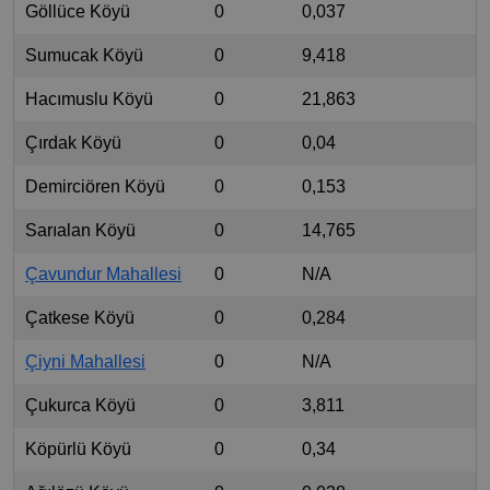
Göllüce Köyü
0
0,037
Sumucak Köyü
0
9,418
Hacımuslu Köyü
0
21,863
Çırdak Köyü
0
0,04
Demirciören Köyü
0
0,153
Sarıalan Köyü
0
14,765
Çavundur Mahallesi
0
N/A
Çatkese Köyü
0
0,284
Çiyni Mahallesi
0
N/A
Çukurca Köyü
0
3,811
Köpürlü Köyü
0
0,34