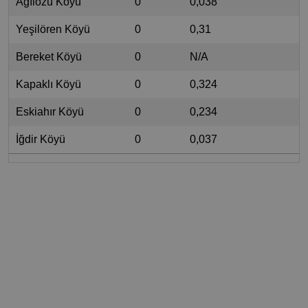
Ağılözü Köyü
0
0,038
Yeşilören Köyü
0
0,31
Bereket Köyü
0
N/A
Kapaklı Köyü
0
0,324
Eskiahır Köyü
0
0,234
İğdir Köyü
0
0,037