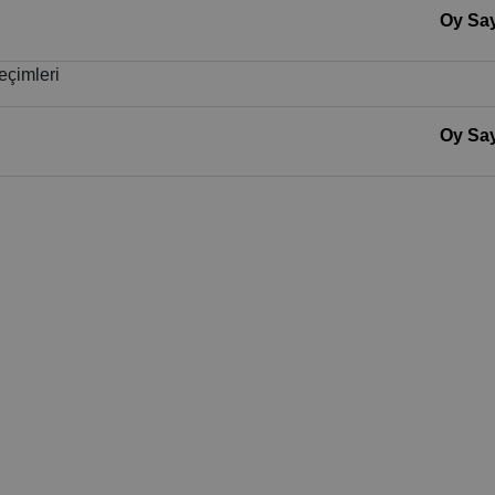
Oy Say
eçimleri
Oy Say