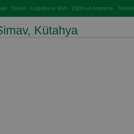
yapı
Devlet
Coğrafya ve İklim
Eğitim ve Araştırma
Teknoloj
 Simav, Kütahya