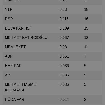
SAADET
0,21
29
YTP
0,13
18
DSP
0,116
16
DEVA PARTİSİ
0,109
15
MEHMET KATIRCIOĞLU
0,087
12
MEMLEKET
0,08
11
ABP
0,051
7
HAK-PAR
0,036
5
AP
0,036
5
MEHMET HAŞMET
0,036
5
KOLAĞASI
HÜDA PAR
0,014
2