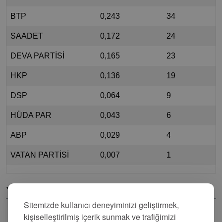
BTP
0,243
34
SAADET
0,172
24
DEVA PARTİSİ
0,165
23
HKP
0,136
19
DSP
0,064
9
HÜDA PAR
0,043
6
ABP
0,029
4
VATAN PARTİSİ
0,007
1
Yorumlar
Sitemizde kullanıcı deneyiminizi geliştirmek,
kişiselleştirilmiş içerik sunmak ve trafiğimizi