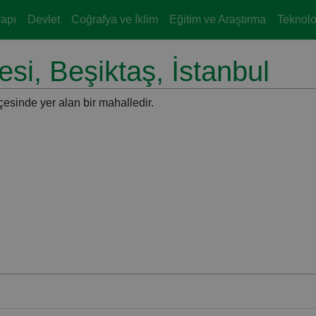
yapı
Devlet
Coğrafya ve İklim
Eğitim ve Araştırma
Teknoloj
i, Beşiktaş, İstanbul
çesinde yer alan bir mahalledir.