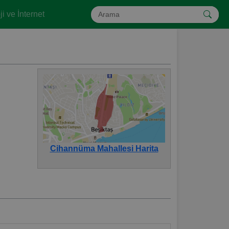
i ve İnternet
Cihannüma Mahallesi Harita