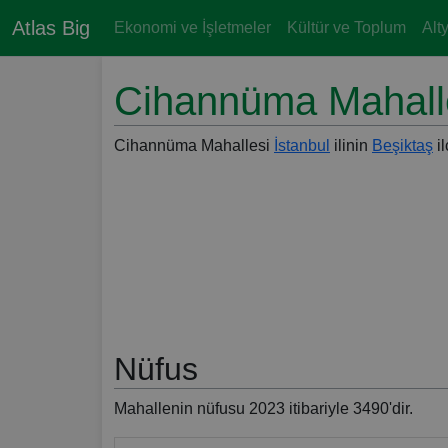
Atlas Big
Ekonomi ve İşletmeler
Kültür ve Toplum
Alt
Cihannüma Mahalles
Cihannüma Mahallesi
İstanbul
ilinin
Beşiktaş
il
Nüfus
Mahallenin nüfusu 2023 itibariyle 3490'dir.