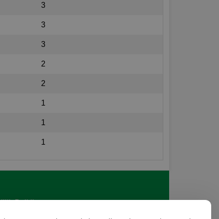
3
3
3
2
2
1
1
1
lilik Politikası
met Şartları