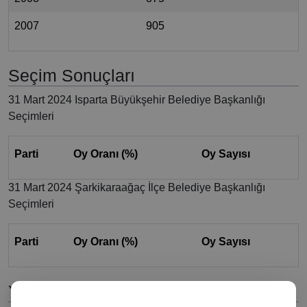
2007
905
Seçim Sonuçları
31 Mart 2024 Isparta Büyükşehir Belediye Başkanlığı
Seçimleri
Parti
Oy Oranı (%)
Oy Sayısı
31 Mart 2024 Şarkikaraağaç İlçe Belediye Başkanlığı
Seçimleri
Parti
Oy Oranı (%)
Oy Sayısı
Yorumlar