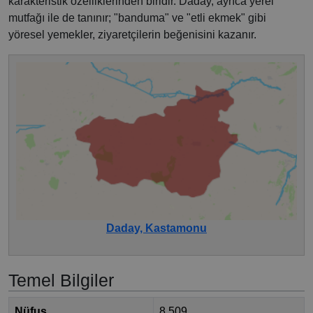
karakteristik özelliklerinden biridir. Daday, ayrıca yerel
mutfağı ile de tanınır; "banduma" ve "etli ekmek" gibi
yöresel yemekler, ziyaretçilerin beğenisini kazanır.
Daday, Kastamonu
Temel Bilgiler
Nüfus
8.509