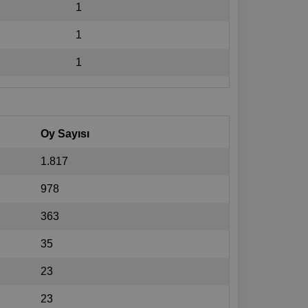
1
1
1
Oy Sayısı
1.817
978
363
35
23
23