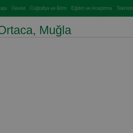
yapı
Devlet
Coğrafya ve İklim
Eğitim ve Araştırma
Teknoloj
Ortaca, Muğla