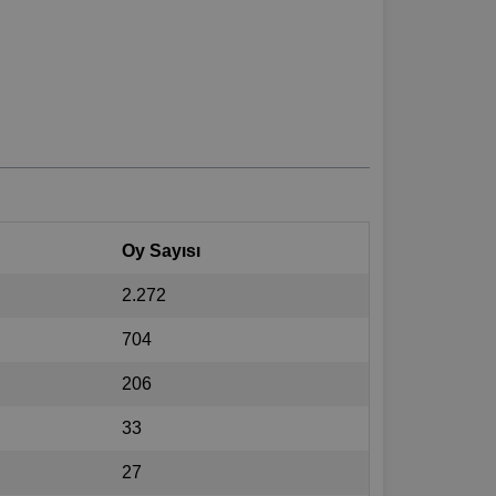
Oy Sayısı
2.272
704
206
33
27