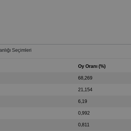
nlığı Seçimleri
Oy Oranı (%)
68,269
21,154
6,19
0,992
0,811