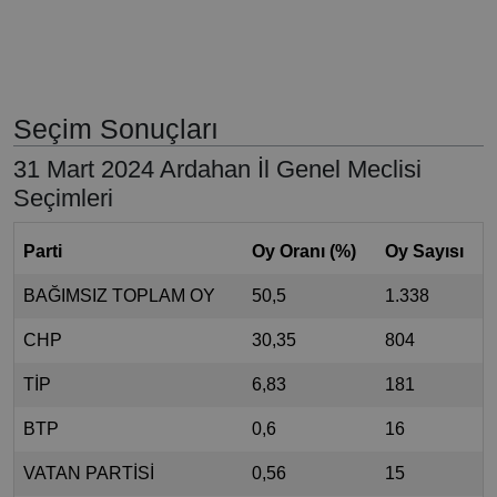
Seçim Sonuçları
31 Mart 2024 Ardahan İl Genel Meclisi
Seçimleri
Parti
Oy Oranı (%)
Oy Sayısı
BAĞIMSIZ TOPLAM OY
50,5
1.338
CHP
30,35
804
TİP
6,83
181
BTP
0,6
16
VATAN PARTİSİ
0,56
15