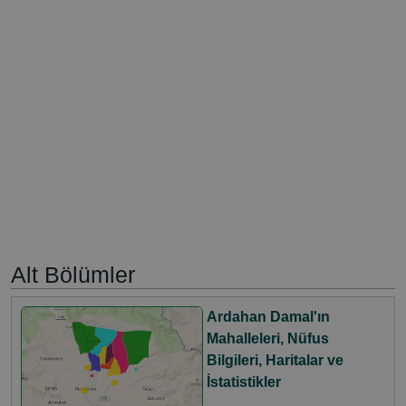
Alt Bölümler
Ardahan Damal'ın
Mahalleleri, Nüfus
Bilgileri, Haritalar ve
İstatistikler