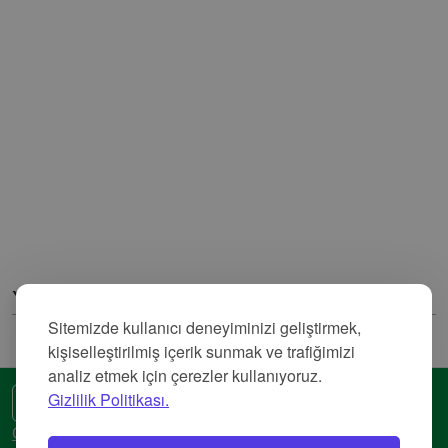
Yorumlar
Sitemizde kullanıcı deneyiminizi geliştirmek,
kişiselleştirilmiş içerik sunmak ve trafiğimizi
analiz etmek için çerezler kullanıyoruz.
Gizlilik Politikası.
🌍 Başka bir dil
Gizlilik Politikası