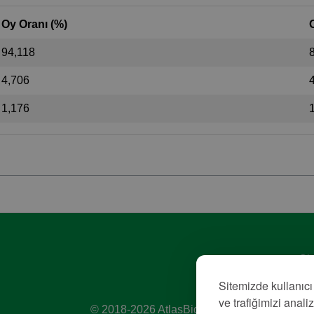
Oy Oranı (%)
94,118
4,706
1,176
Giz
Hiz
Sitemizde kullanıcı
Kü
ve trafiğimizi anali
© 2018-2026 AtlasBig.com