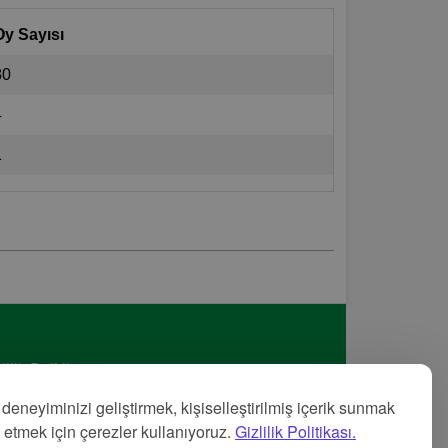
Oy Sayısı
80
4
1
lilik Politikası
met Şartları
 deneyiminizi geliştirmek, kişiselleştirilmiş içerik sunmak
nye
z etmek için çerezler kullanıyoruz.
Gizlilik Politikası.