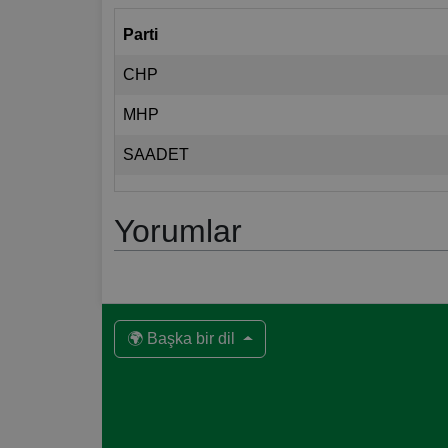
Parti
CHP
MHP
SAADET
Yorumlar
🌍 Başka bir dil