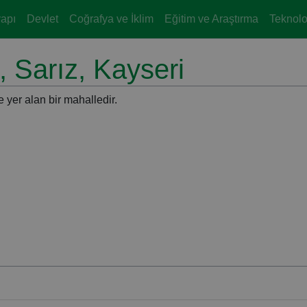
yapı
Devlet
Coğrafya ve İklim
Eğitim ve Araştırma
Teknoloj
, Sarız, Kayseri
 yer alan bir mahalledir.