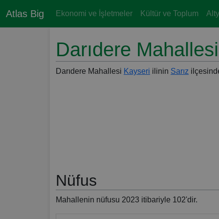
Atlas Big
Ekonomi ve İşletmeler
Kültür ve Toplum
Alt
Darıdere Mahallesi
Darıdere Mahallesi
Kayseri
ilinin
Sarız
ilçesinde
Nüfus
Mahallenin nüfusu 2023 itibariyle 102'dir.