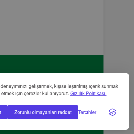
lilik Politikası
met Şartları
 deneyiminizi geliştirmek, kişiselleştirilmiş içerik sunmak
nye
z etmek için çerezler kullanıyoruz.
Gizlilik Politikası.
t
Zorunlu olmayanları reddet
Tercihler