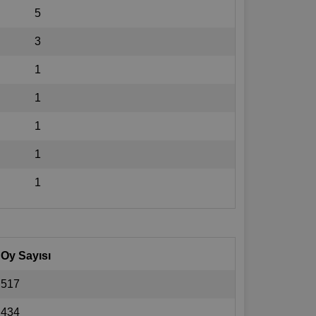
5
3
1
1
1
1
1
Oy Sayısı
517
434