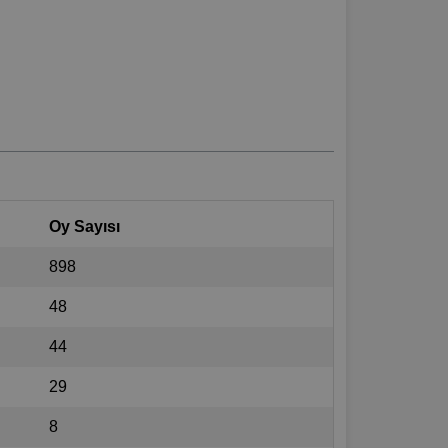
Oy Sayısı
898
48
44
29
8