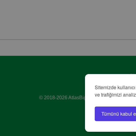
Giz
Hiz
Sitemizde kullanıcı
Kü
ve trafiğimizi anali
© 2018-2026 AtlasBig.com
Tümünü kabul e