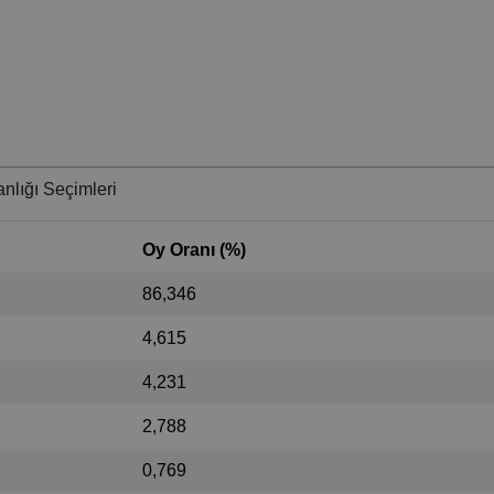
nlığı Seçimleri
Oy Oranı (%)
86,346
4,615
4,231
2,788
0,769