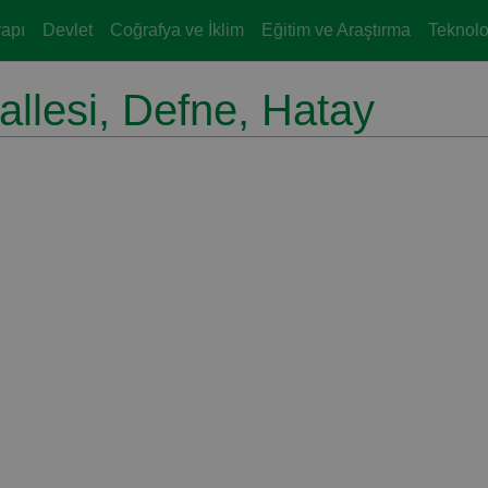
yapı
Devlet
Coğrafya ve İklim
Eğitim ve Araştırma
Teknoloj
llesi, Defne, Hatay