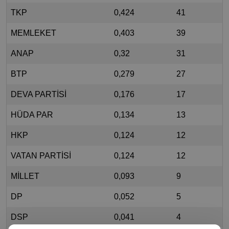
TKP
0,424
41
MEMLEKET
0,403
39
ANAP
0,32
31
BTP
0,279
27
DEVA PARTİSİ
0,176
17
HÜDA PAR
0,134
13
HKP
0,124
12
VATAN PARTİSİ
0,124
12
MİLLET
0,093
9
DP
0,052
5
DSP
0,041
4