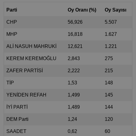
Parti
Oy Oranı (%)
Oy Sayısı
CHP
56,926
5.507
MHP
16,818
1.627
ALİ NASUH MAHRUKİ
12,621
1.221
KEREM KEREMOĞLU
2,843
275
ZAFER PARTİSİ
2,222
215
TİP
1,53
148
YENİDEN REFAH
1,499
145
İYİ PARTİ
1,489
144
DEM Parti
1,24
120
SAADET
0,62
60