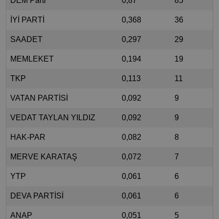
DEM Parti
0,87
85
İYİ PARTİ
0,368
36
SAADET
0,297
29
MEMLEKET
0,194
19
TKP
0,113
11
VATAN PARTİSİ
0,092
9
VEDAT TAYLAN YILDIZ
0,092
9
HAK-PAR
0,082
8
MERVE KARATAŞ
0,072
7
YTP
0,061
6
DEVA PARTİSİ
0,061
6
ANAP
0,051
5