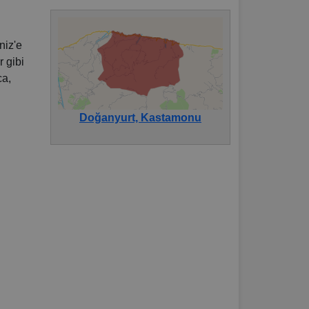
niz'e
r gibi
ca,
Doğanyurt, Kastamonu