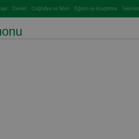
yapı
Devlet
Coğrafya ve İklim
Eğitim ve Araştırma
Teknoloj
monu