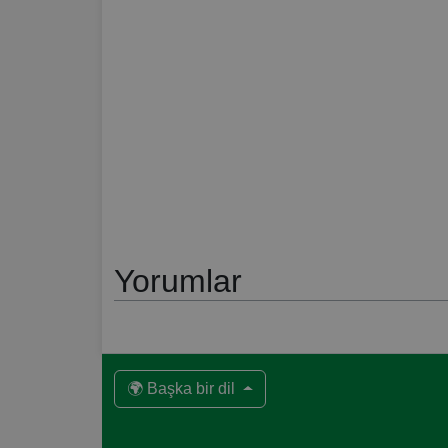
Yorumlar
🌍 Başka bir dil