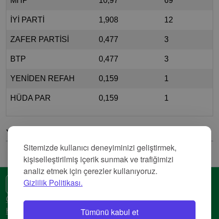
MHP
10,97
69
İYİ PARTİ
1,908
12
ZAFER PARTİSİ
0,477
3
BTP
0,477
3
YENİDEN REFAH
0,159
1
HÜDA PAR
0,159
1
Yorumlar
Sitemizde kullanıcı deneyiminizi geliştirmek,
kişiselleştirilmiş içerik sunmak ve trafiğimizi
analiz etmek için çerezler kullanıyoruz.
Gizlilik Politikası.
🌍 Başka bir dil
Gizlilik Politikası
Tümünü kabul et
Hizmet Şartları