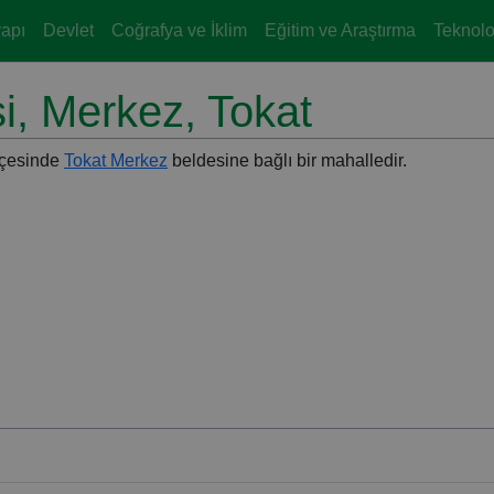
yapı
Devlet
Coğrafya ve İklim
Eğitim ve Araştırma
Teknoloj
i, Merkez, Tokat
lçesinde
Tokat Merkez
beldesine bağlı bir mahalledir.