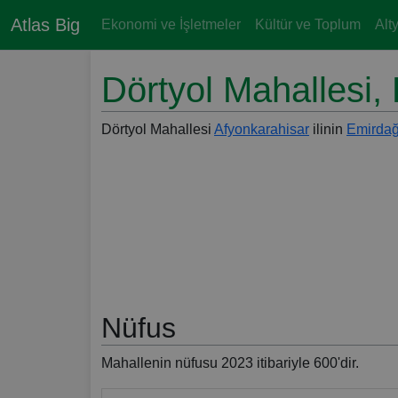
Atlas Big
Ekonomi ve İşletmeler
Kültür ve Toplum
Alt
Dörtyol Mahallesi,
Dörtyol Mahallesi
Afyonkarahisar
ilinin
Emirda
Nüfus
Mahallenin nüfusu 2023 itibariyle 600'dir.