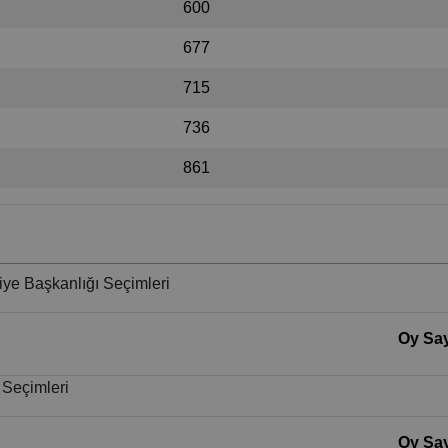
600
677
715
736
861
ye Başkanlığı Seçimleri
Oy Say
 Seçimleri
Oy Say