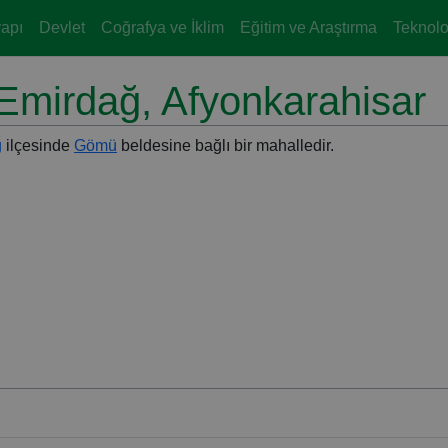
yapı
Devlet
Coğrafya ve İklim
Eğitim ve Araştırma
Teknoloj
 Emirdağ, Afyonkarahisar
ğ
ilçesinde
Gömü
beldesine bağlı bir mahalledir.