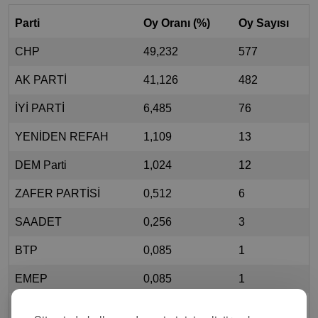
Parti
Oy Oranı (%)
Oy Sayısı
CHP
49,232
577
AK PARTİ
41,126
482
İYİ PARTİ
6,485
76
YENİDEN REFAH
1,109
13
DEM Parti
1,024
12
ZAFER PARTİSİ
0,512
6
SAADET
0,256
3
BTP
0,085
1
EMEP
0,085
1
VATAN PARTİSİ
0,085
1