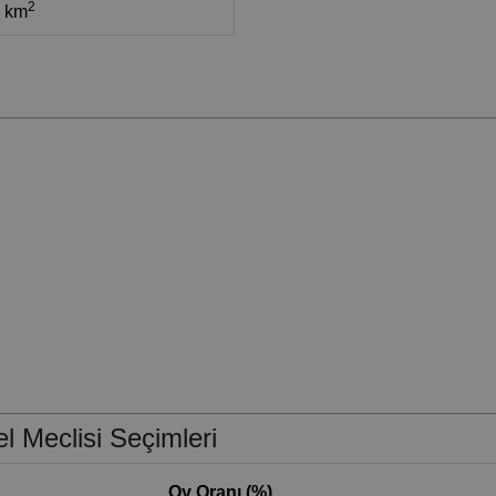
2
6 km
l Meclisi Seçimleri
Oy Oranı (%)