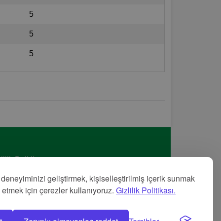
5
5
5
lilik Politikası
met Şartları
 deneyiminizi geliştirmek, kişiselleştirilmiş içerik sunmak
nye
z etmek için çerezler kullanıyoruz.
Gizlilik Politikası.