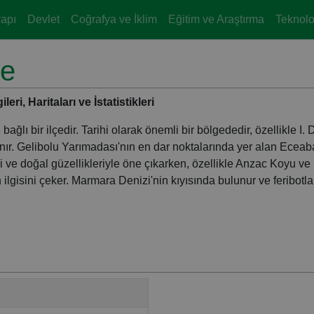
yapı
Devlet
Coğrafya ve İklim
Eğitim ve Araştırma
Teknoloj
le
i, Haritaları ve İstatistikleri
ğlı bir ilçedir. Tarihi olarak önemli bir bölgededir, özellikle I.
nır. Gelibolu Yarımadası'nın en dar noktalarında yer alan Eceaba
rihi ve doğal güzellikleriyle öne çıkarken, özellikle Anzac Koyu ve
n ilgisini çeker. Marmara Denizi'nin kıyısında bulunur ve feribotla