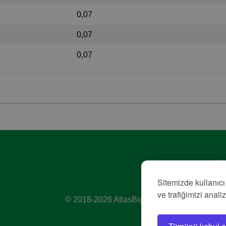
0,07
0,07
0,07
Giz
Hiz
Sitemizde kullanıcı
Kü
ve trafiğimizi anali
© 2018-2026 AtlasBig.com