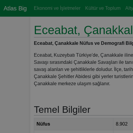
Atlas Big
Ekonomi ve İşletmeler
Kültür ve Toplum
Alt
Eceabat, Çanakka
Eceabat, Çanakkale Nüfus ve Demografi Bilgiler
Eceabat, Kuzeybatı Türkiye'de, Çanakkale iline ba
Savaşı sırasındaki Çanakkale Savaşları ile tanı
savaş alanları ve şehitliklerle doludur. İlçe, ta
Çanakkale Şehitler Abidesi gibi yerler turistleri
Çanakkale merkeze ulaşım sağlanır.
Temel Bilgiler
Nüfus
8.902