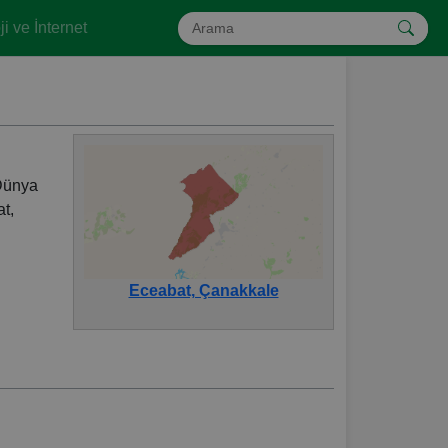
i ve İnternet
 Dünya
t,
Eceabat, Çanakkale