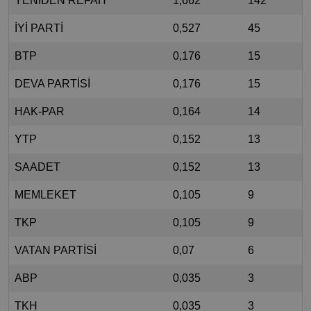
YENİDEN REFAH
1,662
142
İYİ PARTİ
0,527
45
BTP
0,176
15
DEVA PARTİSİ
0,176
15
HAK-PAR
0,164
14
YTP
0,152
13
SAADET
0,152
13
MEMLEKET
0,105
9
TKP
0,105
9
VATAN PARTİSİ
0,07
6
ABP
0,035
3
TKH
0,035
3