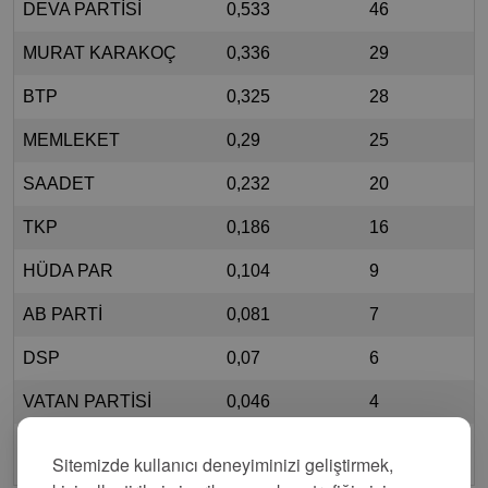
DEVA PARTİSİ
0,533
46
MURAT KARAKOÇ
0,336
29
BTP
0,325
28
MEMLEKET
0,29
25
SAADET
0,232
20
TKP
0,186
16
HÜDA PAR
0,104
9
AB PARTİ
0,081
7
DSP
0,07
6
VATAN PARTİSİ
0,046
4
MİLLET
0,023
2
Sitemizde kullanıcı deneyiminizi geliştirmek,