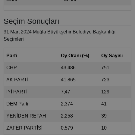
Seçim Sonuçları
31 Mart 2024 Muğla Büyükşehir Belediye Başkanlığı
Seçimleri
Parti
Oy Oranı (%)
Oy Sayısı
CHP
43,486
751
AK PARTİ
41,865
723
İYİ PARTİ
7,47
129
DEM Parti
2,374
41
YENİDEN REFAH
2,258
39
ZAFER PARTİSİ
0,579
10