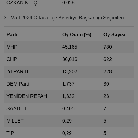
ÖZKAN KILIÇ
0,058
1
31 Mart 2024 Ortaca İlçe Belediye Başkanlığı Seçimleri
Parti
Oy Oranı (%)
Oy Sayısı
MHP
45,165
780
CHP
36,016
622
İYİ PARTİ
13,202
228
DEM Parti
1,737
30
YENİDEN REFAH
1,332
23
SAADET
0,405
7
MİLLET
0,29
5
TİP
0,29
5