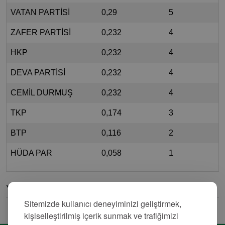
VATAN PARTİSİ
0,29
5
ZAFER PARTİSİ
0,232
4
HKP
0,232
4
DEVA PARTİSİ
0,232
4
CEMİL DURMUŞ
0,232
4
TKP
0,174
3
BTP
0,116
2
HÜDA PAR
0,058
1
Yorumlar
Sitemizde kullanıcı deneyiminizi geliştirmek,
kişiselleştirilmiş içerik sunmak ve trafiğimizi