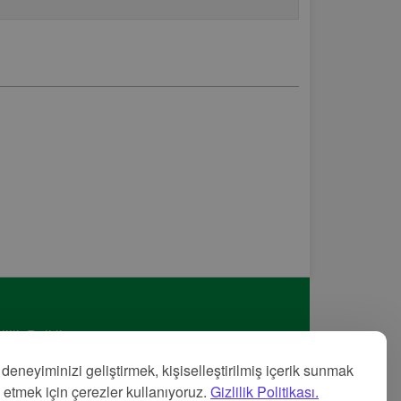
lilik Politikası
met Şartları
 deneyiminizi geliştirmek, kişiselleştirilmiş içerik sunmak
nye
z etmek için çerezler kullanıyoruz.
Gizlilik Politikası.