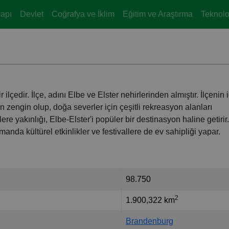
yapı
Devlet
Coğrafya ve İklim
Eğitim ve Araştırma
Teknoloj
çedir. İlçe, adını Elbe ve Elster nehirlerinden almıştır. İlçenin i
n zengin olup, doğa severler için çeşitli rekreasyon alanları
re yakınlığı, Elbe-Elster'i popüler bir destinasyon haline getirir
manda kültürel etkinlikler ve festivallere de ev sahipliği yapar.
98.750
2
1.900,322 km
Brandenburg