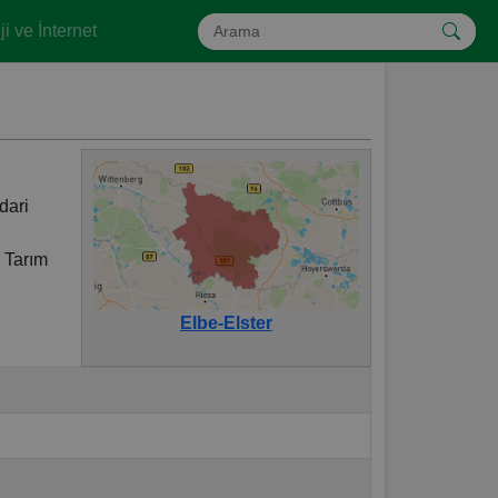
i ve İnternet
dari
. Tarım
Elbe-Elster