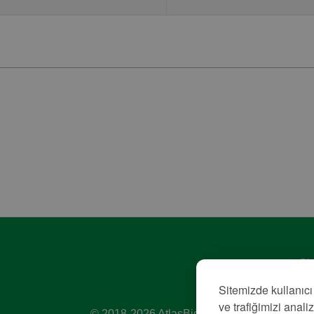
Giz
Hiz
Sitemizde kullanıcı
Kü
ve trafiğimizi anali
© 2018-2026 AtlasBig.com