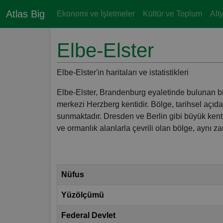
Atlas Big
Ekonomi ve İşletmeler
Kültür ve Toplum
Alt
Elbe-Elster
Elbe-Elster'in haritaları ve istatistikleri
Elbe-Elster, Brandenburg eyaletinde bulunan bir il
merkezi Herzberg kentidir. Bölge, tarihsel açıda
sunmaktadır. Dresden ve Berlin gibi büyük kentle
ve ormanlık alanlarla çevrili olan bölge, aynı za
Nüfus
Yüzölçümü
Federal Devlet