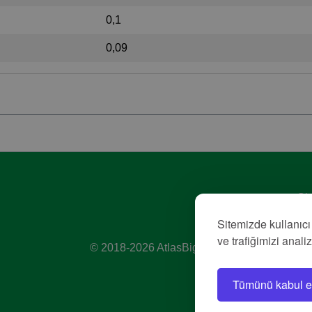
0,1
0,09
Giz
Hiz
Sitemizde kullanıcı
Kü
ve trafiğimizi anali
© 2018-2026 AtlasBig.com
Tümünü kabul e