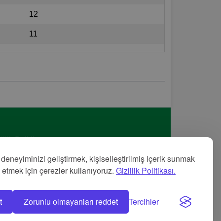
12
11
lilik Politikası
met Şartları
 deneyiminizi geliştirmek, kişiselleştirilmiş içerik sunmak
nye
z etmek için çerezler kullanıyoruz.
Gizlilik Politikası.
t
Zorunlu olmayanları reddet
Tercihler