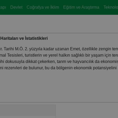
yapı
Devlet
Coğrafya ve İklim
Eğitim ve Araştırma
Teknoloj
ritaları ve İstatistikleri
ir. Tarihi M.Ö. 2. yüzyıla kadar uzanan Emet, özellikle zengin te
 Tesisleri, turistlerin ve yerel halkın sağlıklı bir yaşam için ter
 tarihi dokusuyla dikkat çekerken, tarım ve hayvancılık da ekonomi
ni rezervleri de bulunur, bu da bölgenin ekonomik potansiyelini ar