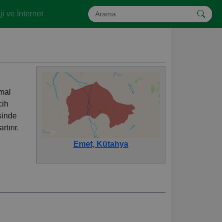
i ve İnternet
rmal
cih
sinde
tırır.
Emet, Kütahya