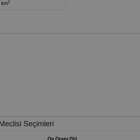
2
9 km
eclisi Seçimleri
Oy Oranı (%)